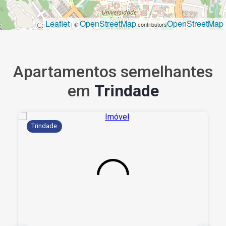
Leaflet
OpenStreetMap
OpenStreetMap
| ©
contributors
Apartamentos semelhantes
em
Trindade
Trindade