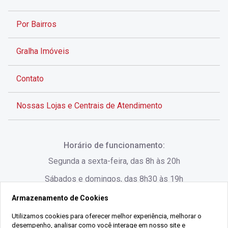
Por Bairros
Gralha Imóveis
Contato
Nossas Lojas e Centrais de Atendimento
Rua Alves de Brito, 285 - Centro - Florianópolis - SC
Horário de funcionamento:
(48) 3028-8383
Segunda a sexta-feira, das 8h às 20h
Sábados e domingos, das 8h30 às 19h
Armazenamento de Cookies
Rua Lauro Linhares, 1080 - Trindade, Florianópolis -
SC
Utilizamos cookies para oferecer melhor experiência, melhorar o
desempenho, analisar como você interage em nosso site e
(48) 3220-1045