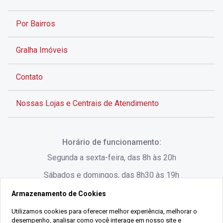
Por Bairros
Gralha Imóveis
Contato
Nossas Lojas e Centrais de Atendimento
Rua Alves de Brito, 285 - Centro - Florianópolis - SC
Horário de funcionamento:
(48) 3028-8383
Segunda a sexta-feira, das 8h às 20h
Sábados e domingos, das 8h30 às 19h
Armazenamento de Cookies
Rua Lauro Linhares, 1080 - Trindade, Florianópolis -
SC
Utilizamos cookies para oferecer melhor experiência, melhorar o
desempenho, analisar como você interage em nosso site e
(48) 3220-1045