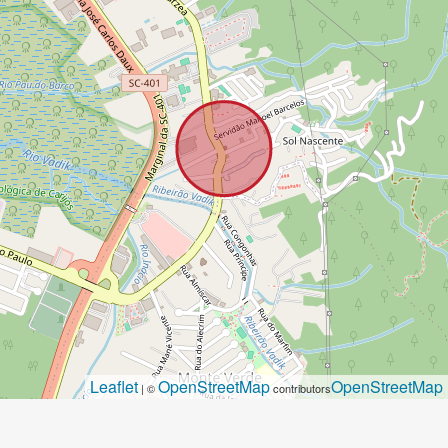
Leaflet
OpenStreetMap
OpenStreetMap
| ©
contributors