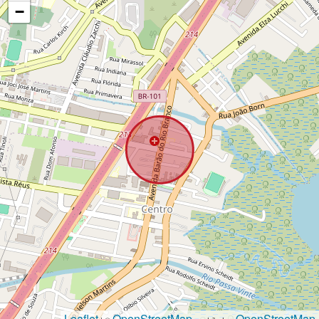
−
Leaflet
OpenStreetMap
OpenStreetMap