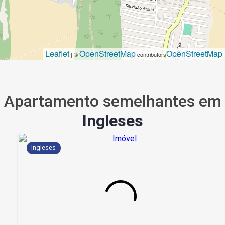
Leaflet
OpenStreetMap
OpenStreetMap
| ©
contributors
Apartamento semelhantes em
Ingleses
Ingleses