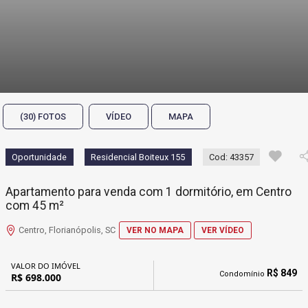
(30) FOTOS
VÍDEO
MAPA
Oportunidade
Residencial Boiteux 155
Cod: 43357
Apartamento para venda com 1 dormitório, em Centro
com 45 m²
Centro, Florianópolis, SC
VER NO MAPA
VER VÍDEO
VALOR DO IMÓVEL
R$ 849
Condomínio
R$ 698.000