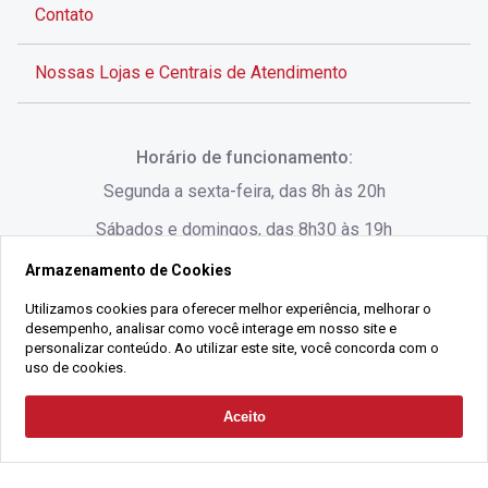
Contato
Nossas Lojas e Centrais de Atendimento
Rua Alves de Brito, 285 - Centro - Florianópolis - SC
Horário de funcionamento:
(48) 3028-8383
Segunda a sexta-feira, das 8h às 20h
Sábados e domingos, das 8h30 às 19h
Armazenamento de Cookies
Rua Lauro Linhares, 1080 - Trindade, Florianópolis -
SC
Utilizamos cookies para oferecer melhor experiência, melhorar o
desempenho, analisar como você interage em nosso site e
(48) 3220-1045
personalizar conteúdo. Ao utilizar este site, você concorda com o
uso de cookies.
2021 Copyright - Gralha Imóveis CRECI 008060/O - Todos os direitos
Aceito
Solicitar Contato
reservados
Alameda César Nascimento, 549, Salas 1, 2 e 3 -
Razão Social:
Gralha Administração e Locação de Imóveis LTDA -
Jurerê, - Florianópolis - SC
CNPJ:
18.091.083/0001-37