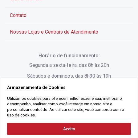
Contato
Nossas Lojas e Centrais de Atendimento
Rua Alves de Brito, 285 - Centro - Florianópolis - SC
Horário de funcionamento:
(48) 3028-8383
Segunda a sexta-feira, das 8h às 20h
Sábados e domingos, das 8h30 às 19h
Armazenamento de Cookies
Rua Lauro Linhares, 1080 - Trindade, Florianópolis -
SC
Utilizamos cookies para oferecer melhor experiência, melhorar o
desempenho, analisar como você interage em nosso site e
(48) 3220-1045
personalizar conteúdo. Ao utilizar este site, você concorda com o
uso de cookies.
2021 Copyright - Gralha Imóveis CRECI 008060/O - Todos os direitos
Aceito
Solicitar Contato
reservados
Alameda César Nascimento, 549, Salas 1, 2 e 3 -
Razão Social:
Gralha Administração e Locação de Imóveis LTDA -