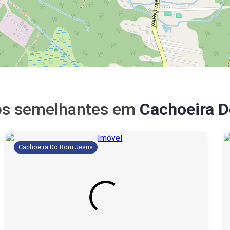
os semelhantes em
Cachoeira 
Cachoeira Do Bom Jesus