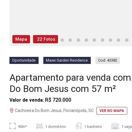
Mapa
22 Fotos
Oportunidade
Maxxi Garden Residence
Cod: 43382
Apartamento para venda com 
Do Bom Jesus com 57 m²
R$ 720.000
Valor de venda:
Cachoeira Do Bom Jesus, Florianópolis, SC
VER NO MAPA
90m²
1 dormitório
1 banheiro
1 vag