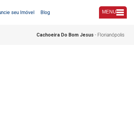
MENU
uncie seu Imóvel
Blog
A Imobiliária
Cachoeira Do Bom Jesus
- Florianópolis
Nossas Lojas
Trabalhe Conosco