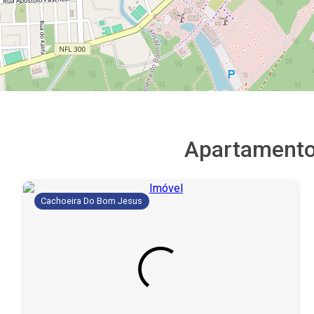
Apartament
Cachoeira Do Bom Jesus