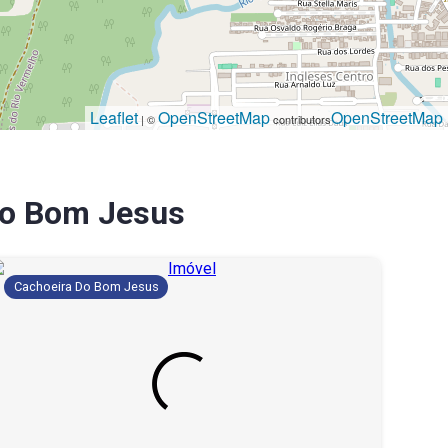
Leaflet
OpenStreetMap
OpenStreetMap
| ©
contributors
Do Bom Jesus
Cachoeira Do Bom Jesus