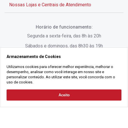
Nossas Lojas e Centrais de Atendimento
Rua Alves de Brito, 285 - Centro - Florianópolis - SC
Horário de funcionamento:
(48) 3028-8383
Segunda a sexta-feira, das 8h às 20h
Sábados e domingos, das 8h30 às 19h
Armazenamento de Cookies
Rua Lauro Linhares, 1080 - Trindade, Florianópolis -
SC
Utilizamos cookies para oferecer melhor experiência, melhorar o
desempenho, analisar como você interage em nosso site e
(48) 3220-1045
personalizar conteúdo. Ao utilizar este site, você concorda com o
uso de cookies.
2021 Copyright - Gralha Imóveis CRECI 008060/O - Todos os direitos
Aceito
Solicitar Contato
reservados
Alameda César Nascimento, 549, Salas 1, 2 e 3 -
Razão Social:
Gralha Administração e Locação de Imóveis LTDA -
Jurerê, - Florianópolis - SC
CNPJ:
18.091.083/0001-37
(48) 3220-1180