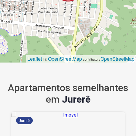
Leaflet
OpenStreetMap
OpenStreetMap
| ©
contributors
Apartamentos semelhantes
em
Jurerê
Jurerê