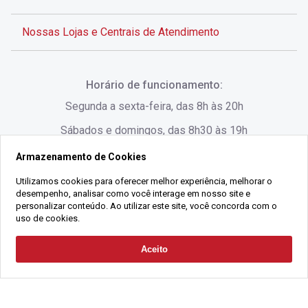
Nossas Lojas e Centrais de Atendimento
Rua Alves de Brito, 285 - Centro - Florianópolis - SC
Horário de funcionamento:
(48) 3028-8383
Segunda a sexta-feira, das 8h às 20h
Sábados e domingos, das 8h30 às 19h
Armazenamento de Cookies
Rua Lauro Linhares, 1080 - Trindade, Florianópolis -
SC
Utilizamos cookies para oferecer melhor experiência, melhorar o
desempenho, analisar como você interage em nosso site e
(48) 3220-1045
personalizar conteúdo. Ao utilizar este site, você concorda com o
uso de cookies.
2021 Copyright - Gralha Imóveis CRECI 008060/O - Todos os direitos
Aceito
Solicitar Contato
reservados
Alameda César Nascimento, 549, Salas 1, 2 e 3 -
Razão Social:
Gralha Administração e Locação de Imóveis LTDA -
Jurerê, - Florianópolis - SC
CNPJ:
18.091.083/0001-37
(48) 3220-1180