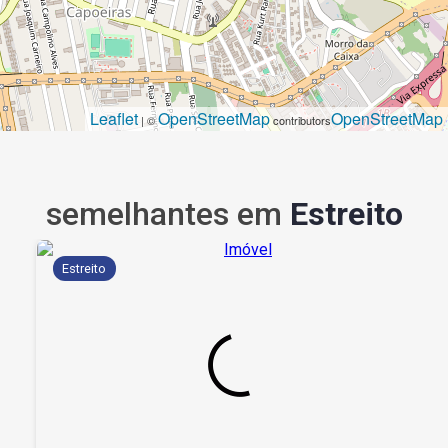
Leaflet
OpenStreetMap
OpenStreetMap
| ©
contributors
semelhantes em
Estreito
Estreito