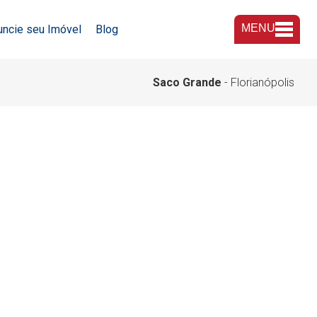
MENU
uncie seu Imóvel
Blog
A Imobiliária
Saco Grande
- Florianópolis
Nossas Lojas
Trabalhe Conosco