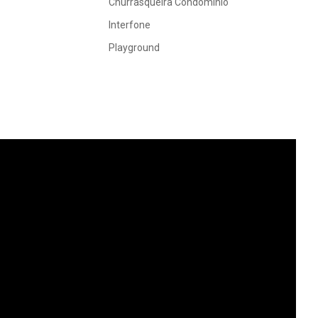
Churrasqueira Condomínio
Interfone
Playground