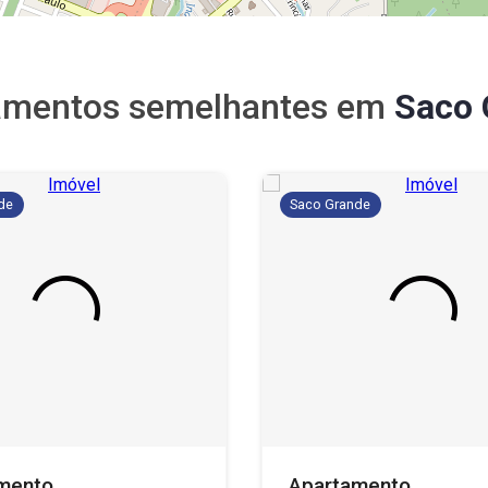
amentos semelhantes em
Saco 
de
Saco Grande
mento
Apartamento