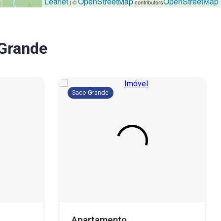
Leaflet
OpenStreetMap
OpenStreetMap
| ©
contributors
Grande
Saco Grande
Apartamento