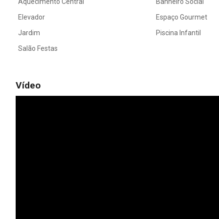
Aquecimento Central
Banheiro Social
Elevador
Espaço Gourmet
Jardim
Piscina Infantil
Salão Festas
Vídeo