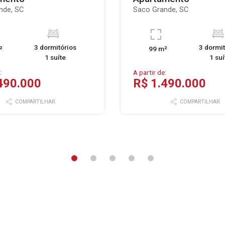
nde, SC
Saco Grande, SC
3 dormitórios
3 dormit
²
99 m²
1 suíte
1 suí
:
A partir de:
490.000
R$ 1.490.000
COMPARTILHAR
COMPARTILHAR