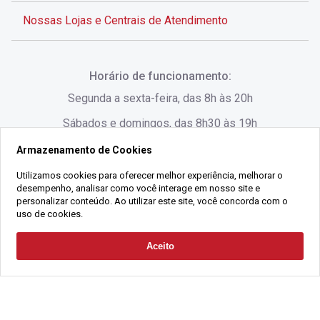
Nossas Lojas e Centrais de Atendimento
Rua Alves de Brito, 285 - Centro - Florianópolis - SC
Horário de funcionamento:
(48) 3028-8383
Segunda a sexta-feira, das 8h às 20h
Sábados e domingos, das 8h30 às 19h
Armazenamento de Cookies
Rua Lauro Linhares, 1080 - Trindade, Florianópolis -
SC
Utilizamos cookies para oferecer melhor experiência, melhorar o
desempenho, analisar como você interage em nosso site e
(48) 3220-1045
personalizar conteúdo. Ao utilizar este site, você concorda com o
uso de cookies.
2021 Copyright - Gralha Imóveis CRECI 008060/O - Todos os direitos
Aceito
Solicitar Contato
reservados
Alameda César Nascimento, 549, Salas 1, 2 e 3 -
Razão Social:
Gralha Administração e Locação de Imóveis LTDA -
Jurerê, - Florianópolis - SC
CNPJ:
18.091.083/0001-37
(48) 3220-1180