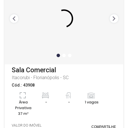
Sala Comercial
Itacorubi - Florianópolis - SC
Cód.: 43908
Área
-
-
1 vagas
Privativa
37 m²
VALOR DO IMÓVEL
COMPARTILHE