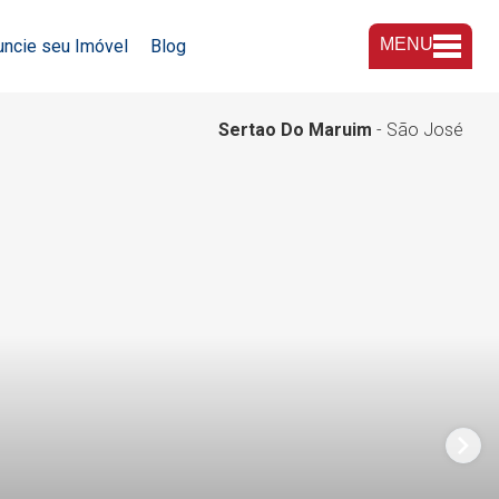
MENU
uncie seu Imóvel
Blog
A Imobiliária
Sertao Do Maruim
- São José
Nossas Lojas
Trabalhe Conosco