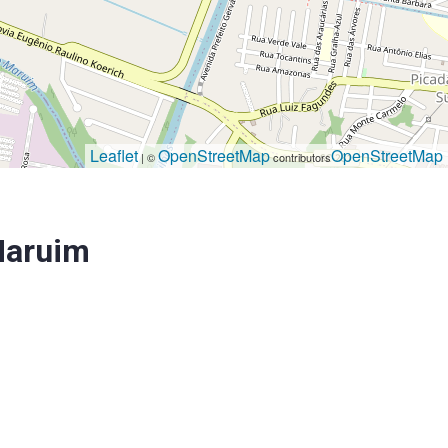
Leaflet
OpenStreetMap
OpenStreetMap
| ©
contributors
Maruim