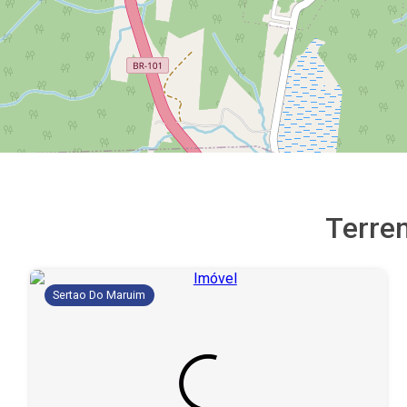
Terre
Sertao Do Maruim