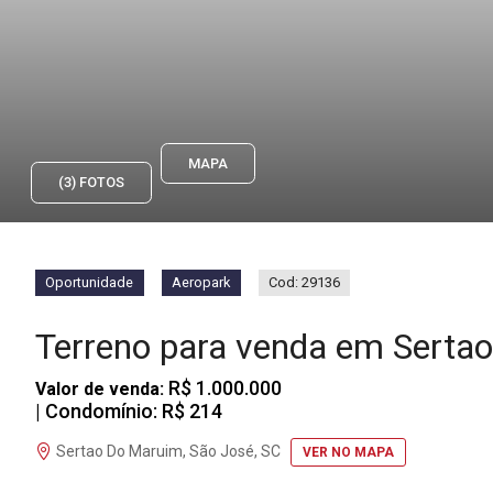
MAPA
(3) FOTOS
Oportunidade
Aeropark
Cod: 29136
Terreno para venda em Sert
R$ 1.000.000
Valor de venda:
| Condomínio: R$ 214
Sertao Do Maruim, São José, SC
VER NO MAPA