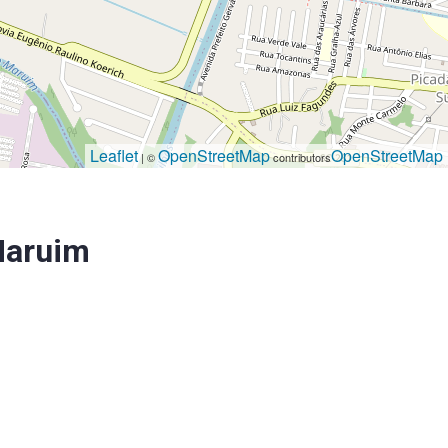
Leaflet
OpenStreetMap
OpenStreetMap
| ©
contributors
Maruim