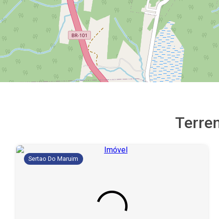
Terre
Sertao Do Maruim