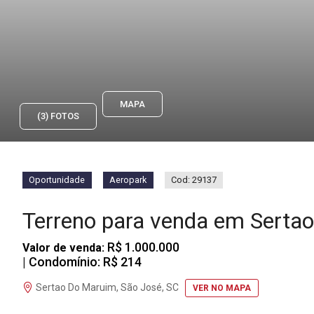
MAPA
(3) FOTOS
Oportunidade
Aeropark
Cod: 29137
Terreno para venda em Sert
R$ 1.000.000
Valor de venda:
| Condomínio: R$ 214
Sertao Do Maruim, São José, SC
VER NO MAPA