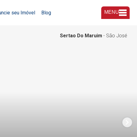
MENU
uncie seu Imóvel
Blog
A Imobiliária
Sertao Do Maruim
- São José
Nossas Lojas
Trabalhe Conosco