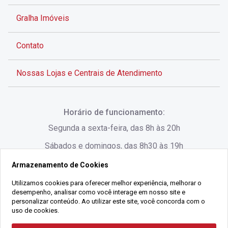
Gralha Imóveis
Contato
Nossas Lojas e Centrais de Atendimento
Rua Alves de Brito, 285 - Centro - Florianópolis - SC
Horário de funcionamento:
(48) 3028-8383
Segunda a sexta-feira, das 8h às 20h
Sábados e domingos, das 8h30 às 19h
Armazenamento de Cookies
Rua Lauro Linhares, 1080 - Trindade, Florianópolis -
SC
Utilizamos cookies para oferecer melhor experiência, melhorar o
desempenho, analisar como você interage em nosso site e
(48) 3220-1045
personalizar conteúdo. Ao utilizar este site, você concorda com o
uso de cookies.