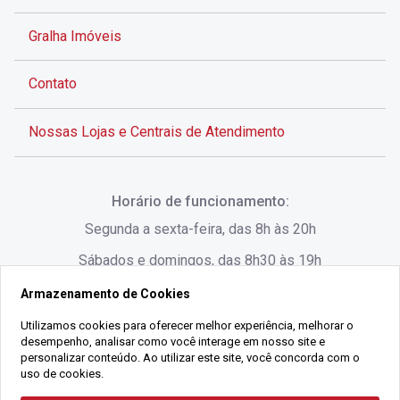
Gralha Imóveis
Contato
Nossas Lojas e Centrais de Atendimento
Rua Alves de Brito, 285 - Centro - Florianópolis - SC
Horário de funcionamento:
(48) 3028-8383
Segunda a sexta-feira, das 8h às 20h
Sábados e domingos, das 8h30 às 19h
Armazenamento de Cookies
Rua Lauro Linhares, 1080 - Trindade, Florianópolis -
SC
Utilizamos cookies para oferecer melhor experiência, melhorar o
desempenho, analisar como você interage em nosso site e
(48) 3220-1045
personalizar conteúdo. Ao utilizar este site, você concorda com o
uso de cookies.