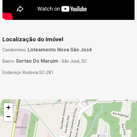
Localização do Imóvel
Loteamento Nova São José
Condomínio:
Sertao Do Maruim
Bairro:
- São José, SC
Endereço: Rodovia SC-281
+
−