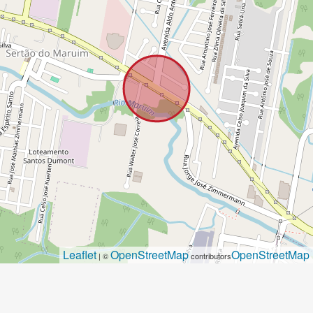
Leaflet
OpenStreetMap
OpenStreetMap
| ©
contributors