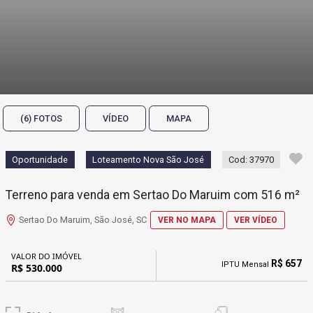
(6) FOTOS
VÍDEO
MAPA
Oportunidade
Loteamento Nova São José
Cod: 37970
Terreno para venda em Sertao Do Maruim com 516 m²
Sertao Do Maruim, São José, SC
VER NO MAPA
VER VÍDEO
VALOR DO IMÓVEL
R$ 657
IPTU Mensal
R$ 530.000