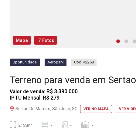
Mapa
7 Fotos
Oportunidade
Aeropark
Cod: 42268
Terreno para venda em Sert
R$ 3.390.000
Valor de venda:
IPTU Mensal: R$ 279
Sertao Do Maruim, São José, SC
VER NO MAPA
VER VÍDE
2155m²
-
-
-