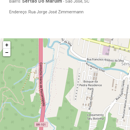
Sertao Do Maruim
Bairro:
- São José, SC
Endereço: Rua Jorge José Zimmermann
+
−