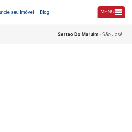
MENU
uncie seu Imóvel
Blog
A Imobiliária
Sertao Do Maruim
- São José
Nossas Lojas
Trabalhe Conosco