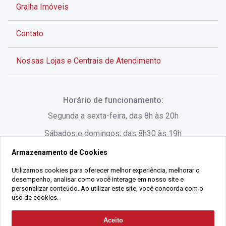
Gralha Imóveis
Contato
Nossas Lojas e Centrais de Atendimento
Rua Alves de Brito, 285 - Centro - Florianópolis - SC
Horário de funcionamento:
(48) 3028-8383
Segunda a sexta-feira, das 8h às 20h
Sábados e domingos, das 8h30 às 19h
Armazenamento de Cookies
Rua Lauro Linhares, 1080 - Trindade, Florianópolis -
SC
Utilizamos cookies para oferecer melhor experiência, melhorar o
desempenho, analisar como você interage em nosso site e
(48) 3220-1045
personalizar conteúdo. Ao utilizar este site, você concorda com o
uso de cookies.
2021 Copyright - Gralha Imóveis CRECI 008060/O - Todos os direitos
Aceito
Solicitar Contato