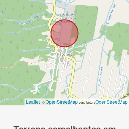
Leaflet
OpenStreetMap
OpenStreetMap
| ©
contributors