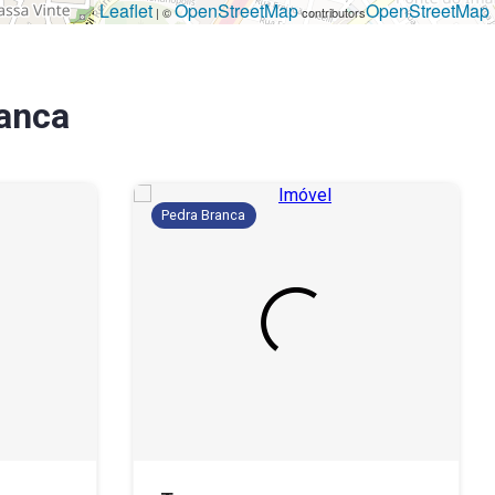
Leaflet
OpenStreetMap
OpenStreetMap
| ©
contributors
anca
Pedra Branca