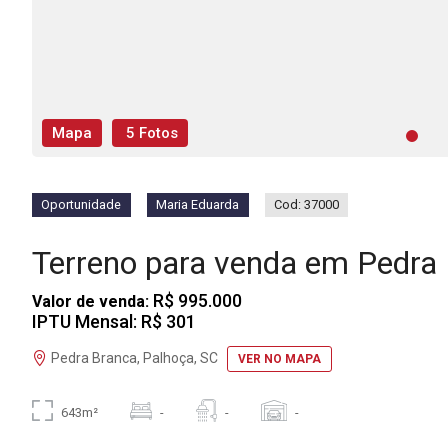
Mapa
5 Fotos
Oportunidade
Maria Eduarda
Cod: 37000
Terreno para venda em Pedra
R$ 995.000
Valor de venda:
IPTU Mensal: R$ 301
Pedra Branca, Palhoça, SC
VER NO MAPA
643m²
-
-
-