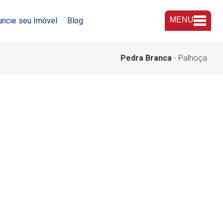
MENU
uncie seu Imóvel
Blog
A Imobiliária
Pedra Branca
- Palhoça
Nossas Lojas
Trabalhe Conosco