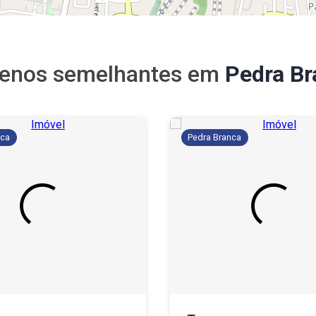
renos semelhantes em
Pedra Br
nca
Pedra Branca