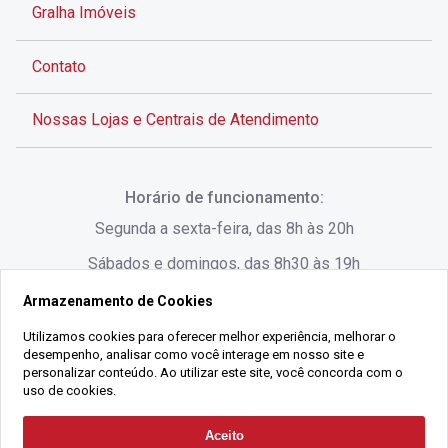
Gralha Imóveis
Contato
Nossas Lojas e Centrais de Atendimento
Rua Alves de Brito, 285 - Centro - Florianópolis - SC
Horário de funcionamento:
(48) 3028-8383
Segunda a sexta-feira, das 8h às 20h
Sábados e domingos, das 8h30 às 19h
Armazenamento de Cookies
Rua Lauro Linhares, 1080 - Trindade, Florianópolis -
SC
Utilizamos cookies para oferecer melhor experiência, melhorar o
desempenho, analisar como você interage em nosso site e
(48) 3220-1045
personalizar conteúdo. Ao utilizar este site, você concorda com o
uso de cookies.
2021 Copyright - Gralha Imóveis CRECI 008060/O - Todos os direitos
Aceito
Solicitar Contato