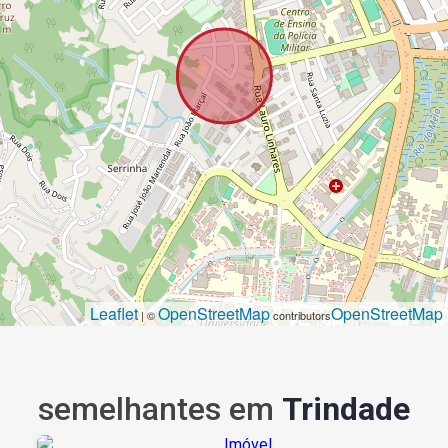
Leaflet
OpenStreetMap
OpenStreetMap
| ©
contributors
semelhantes em
Trindade