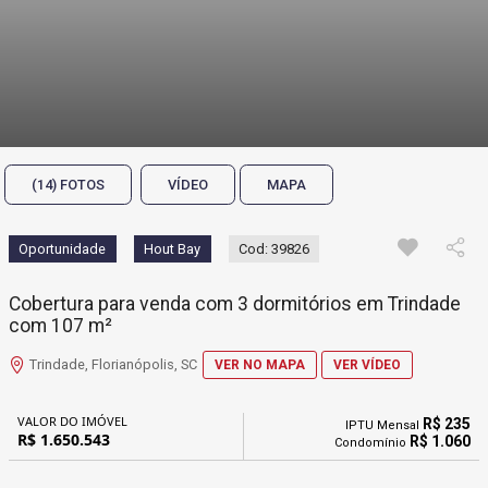
(14) FOTOS
VÍDEO
MAPA
Oportunidade
Hout Bay
Cod: 39826
Cobertura para venda com 3 dormitórios em Trindade
com 107 m²
Trindade, Florianópolis, SC
VER NO MAPA
VER VÍDEO
VALOR DO IMÓVEL
R$ 235
IPTU Mensal
R$ 1.650.543
R$ 1.060
Condomínio