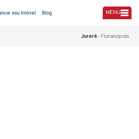
MENU
uncie seu Imóvel
Blog
A Imobiliária
Jurerê
- Florianópolis
Nossas Lojas
Trabalhe Conosco