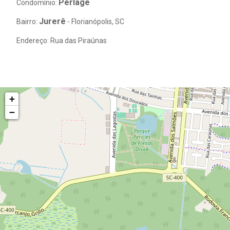
Perlage
Condomínio:
Jurerê
Bairro:
- Florianópolis, SC
Endereço: Rua das Piraúnas
+
−