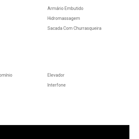
Armário Embutido
Hidromassagem
Sacada Com Churrasqueira
omínio
Elevador
Interfone