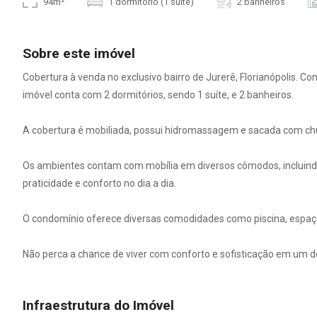
94m²
1 dormitório (1 suíte)
2 banheiros
Sobre este imóvel
Cobertura à venda no exclusivo bairro de Jurerê, Florianópolis. Co
imóvel conta com 2 dormitórios, sendo 1 suíte, e 2 banheiros.
A cobertura é mobiliada, possui hidromassagem e sacada com chu
Os ambientes contam com mobília em diversos cômodos, incluindo,
praticidade e conforto no dia a dia.
O condomínio oferece diversas comodidades como piscina, espaço
Não perca a chance de viver com conforto e sofisticação em um do
Infraestrutura do Imóvel