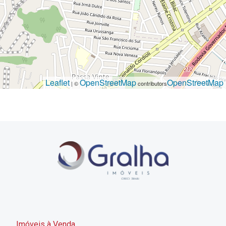
Leaflet
OpenStreetMap
OpenStreetMap
| ©
contributors
Imóveis à Venda