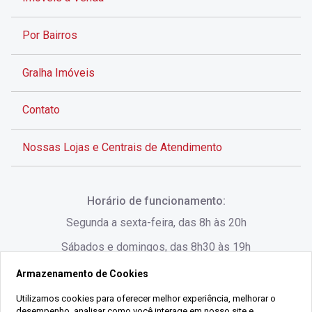
Por Bairros
Gralha Imóveis
Contato
Nossas Lojas e Centrais de Atendimento
Rua Alves de Brito, 285 - Centro - Florianópolis - SC
Horário de funcionamento:
(48) 3028-8383
Segunda a sexta-feira, das 8h às 20h
Sábados e domingos, das 8h30 às 19h
Armazenamento de Cookies
Rua Lauro Linhares, 1080 - Trindade, Florianópolis -
SC
Utilizamos cookies para oferecer melhor experiência, melhorar o
desempenho, analisar como você interage em nosso site e