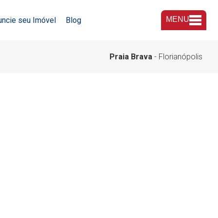
MENU
uncie seu Imóvel
Blog
A Imobiliária
Praia Brava
- Florianópolis
Nossas Lojas
Trabalhe Conosco