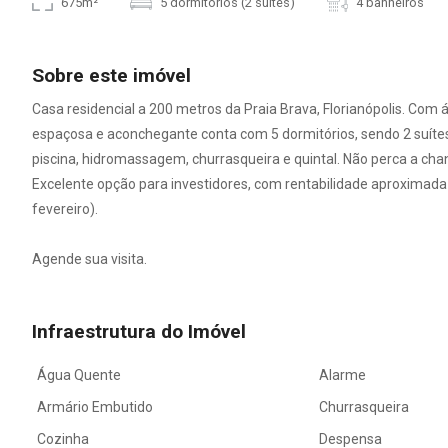
675m²
5 dormitórios (2 suítes)
4 banheiros
Sobre este imóvel
Casa residencial a 200 metros da Praia Brava, Florianópolis. Com 
espaçosa e aconchegante conta com 5 dormitórios, sendo 2 suíte
piscina, hidromassagem, churrasqueira e quintal. Não perca a cha
Excelente opção para investidores, com rentabilidade aproximada
fevereiro).
Agende sua visita.
Infraestrutura do Imóvel
Água Quente
Alarme
Armário Embutido
Churrasqueira
Cozinha
Despensa