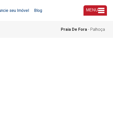
MENU
uncie seu Imóvel
Blog
A Imobiliária
Praia De Fora
- Palhoça
Nossas Lojas
Trabalhe Conosco