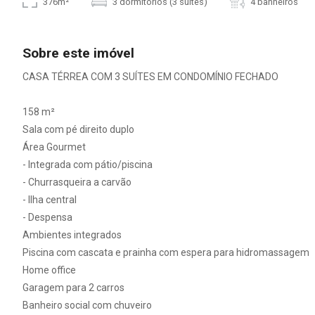
376m²
3 dormitórios (3 suítes)
4 banheiros
Sobre este imóvel
CASA TÉRREA COM 3 SUÍTES EM CONDOMÍNIO FECHADO
158 m²
Sala com pé direito duplo
Área Gourmet
- Integrada com pátio/piscina
- Churrasqueira a carvão
- Ilha central
- Despensa
Ambientes integrados
Piscina com cascata e prainha com espera para hidromassagem
Home office
Garagem para 2 carros
Banheiro social com chuveiro