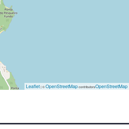
Leaflet
OpenStreetMap
OpenStreetMap
| ©
contributors