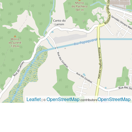
Leaflet
OpenStreetMap
OpenStreetMap
| ©
contributors