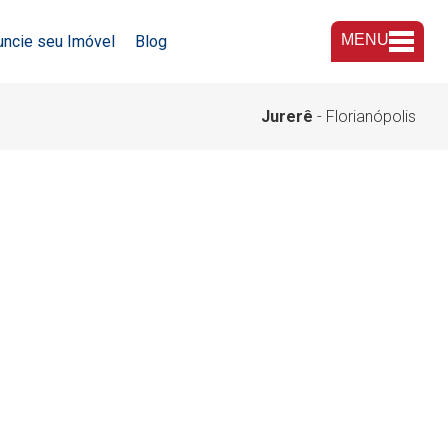
MENU
uncie seu Imóvel
Blog
A Imobiliária
Jurerê
- Florianópolis
Nossas Lojas
Trabalhe Conosco