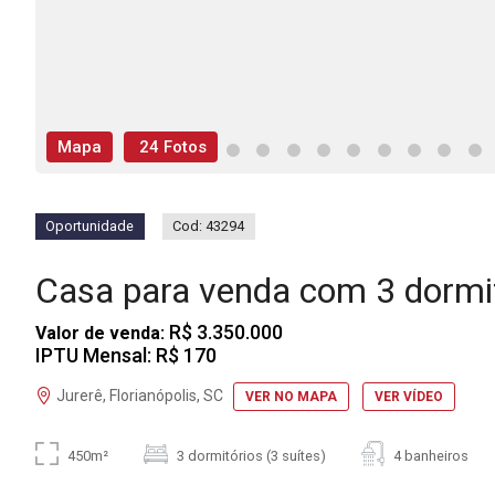
Mapa
24 Fotos
Oportunidade
Cod: 43294
Casa para venda com 3 dormi
R$ 3.350.000
Valor de venda:
IPTU Mensal: R$ 170
Jurerê, Florianópolis, SC
VER NO MAPA
VER VÍDEO
450m²
3 dormitórios (3 suítes)
4 banheiros