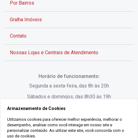
Por Bairros
Gralha Imóveis
Contato
Nossas Lojas e Centrais de Atendimento
Rua Alves de Brito, 285 - Centro - Florianópolis - SC
Horário de funcionamento:
(48) 3028-8383
Segunda a sexta-feira, das 8h às 20h
Sábados e domingos, das 8h30 às 19h
Armazenamento de Cookies
Rua Lauro Linhares, 1080 - Trindade, Florianópolis -
SC
Utilizamos cookies para oferecer melhor experiência, melhorar o
desempenho, analisar como você interage em nosso site e
(48) 3220-1045
personalizar conteúdo. Ao utilizar este site, você concorda com o
uso de cookies.