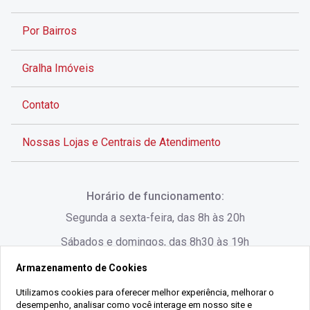
Por Bairros
Gralha Imóveis
Contato
Nossas Lojas e Centrais de Atendimento
Rua Alves de Brito, 285 - Centro - Florianópolis - SC
Horário de funcionamento:
(48) 3028-8383
Segunda a sexta-feira, das 8h às 20h
Sábados e domingos, das 8h30 às 19h
Armazenamento de Cookies
Rua Lauro Linhares, 1080 - Trindade, Florianópolis -
SC
Utilizamos cookies para oferecer melhor experiência, melhorar o
desempenho, analisar como você interage em nosso site e
(48) 3220-1045