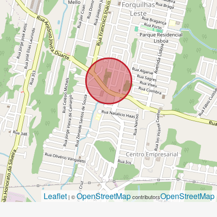
Leaflet
OpenStreetMap
OpenStreetMap
| ©
contributors