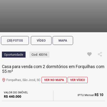
(20) FOTOS
VÍDEO
MAPA
Oportunidade
Cod: 43316
Casa para venda com 2 dormitórios em Forquilhas com
55 m²
Forquilhas, São José, SC
VER NO MAPA
VER VÍDEO
VALOR DO IMÓVEL
R$ 10
IPTU Mensal
R$ 440.000