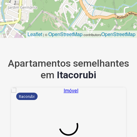
Leaflet
OpenStreetMap
OpenStreetMap
| ©
contributors
Apartamentos semelhantes
em
Itacorubi
Itacorubi