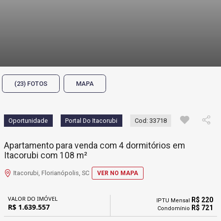
(23) FOTOS
MAPA
Oportunidade
Portal Do Itacorubi
Cod: 33718
Apartamento para venda com 4 dormitórios em
Itacorubi com 108 m²
Itacorubi, Florianópolis, SC
VER NO MAPA
VALOR DO IMÓVEL
R$ 220
IPTU Mensal
R$ 1.639.557
R$ 721
Condomínio