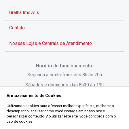
Gralha Imóveis
Contato
Nossas Lojas e Centrais de Atendimento
Rua Alves de Brito, 285 - Centro - Florianópolis - SC
Horário de funcionamento:
(48) 3028-8383
Segunda a sexta-feira, das 8h às 20h
Sábados e domingos, das 8h30 às 19h
Armazenamento de Cookies
Rua Lauro Linhares, 1080 - Trindade, Florianópolis -
SC
Utilizamos cookies para oferecer melhor experiência, melhorar o
desempenho, analisar como você interage em nosso site e
(48) 3220-1045
personalizar conteúdo. Ao utilizar este site, você concorda com o
uso de cookies.