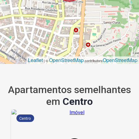
Leaflet
OpenStreetMap
OpenStreetMap
| ©
contributors
Apartamentos semelhantes
em
Centro
Centro