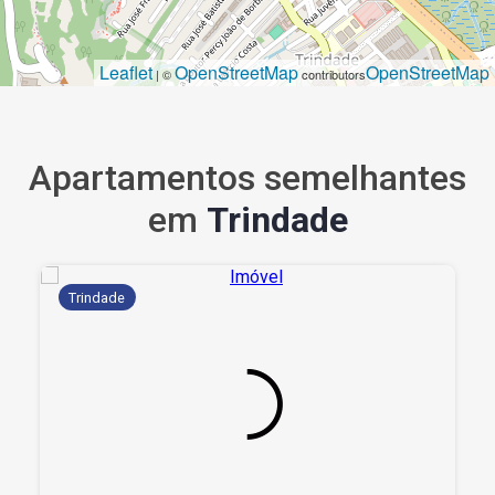
Leaflet
OpenStreetMap
OpenStreetMap
| ©
contributors
Apartamentos semelhantes
em
Trindade
Trindade