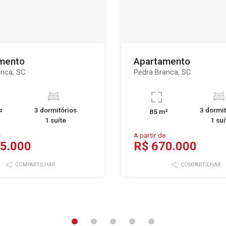
mento
Apartamento
anca, SC
Pedra Branca, SC
3 dormitórios
3 dormit
²
85 m²
1 suíte
1 suí
:
A partir de:
5.000
R$ 670.000
COMPARTILHAR
COMPARTILHAR