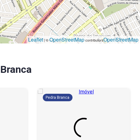
Leaflet
OpenStreetMap
OpenStreetMap
| ©
contributors
 Branca
Pedra Branca