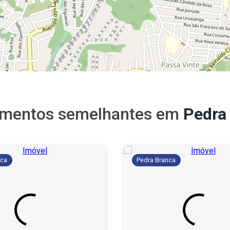
amentos semelhantes em
Pedra
nca
Pedra Branca