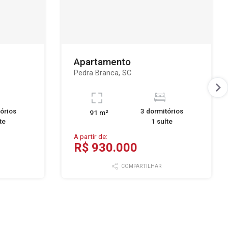
Apartamento
Pedra Branca, SC
órios
3 dormitórios
91 m²
te
1 suíte
A partir de:
R$ 930.000
COMPARTILHAR