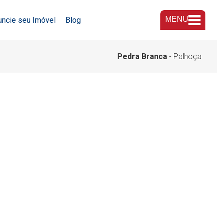
MENU
uncie seu Imóvel
Blog
A Imobiliária
Pedra Branca
- Palhoça
Nossas Lojas
Trabalhe Conosco