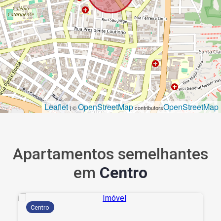
Leaflet
OpenStreetMap
OpenStreetMap
| ©
contributors
Apartamentos semelhantes
em
Centro
Centro