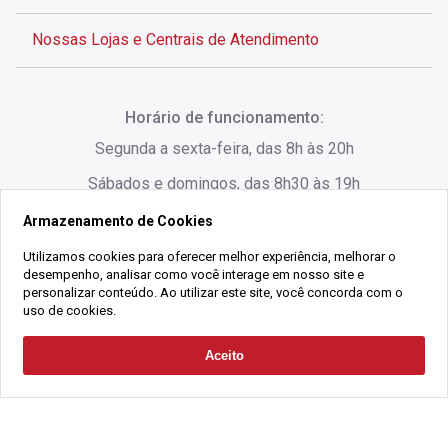
Nossas Lojas e Centrais de Atendimento
Rua Alves de Brito, 285 - Centro - Florianópolis - SC
Horário de funcionamento:
(48) 3028-8383
Segunda a sexta-feira, das 8h às 20h
Sábados e domingos, das 8h30 às 19h
Armazenamento de Cookies
Rua Lauro Linhares, 1080 - Trindade, Florianópolis -
SC
Utilizamos cookies para oferecer melhor experiência, melhorar o
desempenho, analisar como você interage em nosso site e
(48) 3220-1045
personalizar conteúdo. Ao utilizar este site, você concorda com o
uso de cookies.
2021 Copyright - Gralha Imóveis CRECI 008060/O - Todos os direitos
Aceito
Solicitar Contato
reservados
Alameda César Nascimento, 549, Salas 1, 2 e 3 -
Razão Social:
Gralha Administração e Locação de Imóveis LTDA -
Jurerê, - Florianópolis - SC
CNPJ:
18.091.083/0001-37
(48) 3220-1180