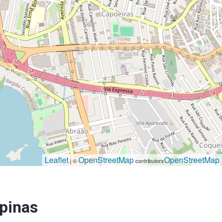
Leaflet
OpenStreetMap
OpenStreetMap
| ©
contributors
pinas