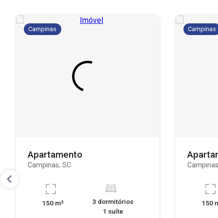
Campinas
Campinas
Apartamento
Aparta
Campinas, SC
Campinas
3 dormitórios
150 m²
150 
1 suíte