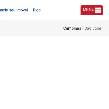
MENU
uncie seu Imóvel
Blog
A Imobiliária
Campinas
- São José
Nossas Lojas
Trabalhe Conosco