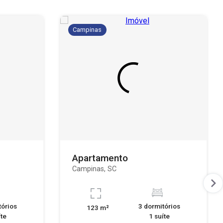
Campinas
Apartamento
Campinas, SC
tórios
3 dormitórios
123 m²
íte
1 suíte