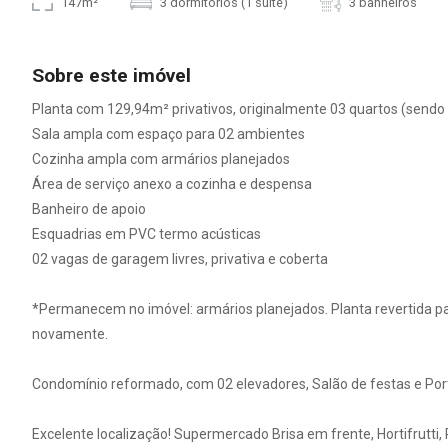
147m²
3 dormitórios (1 suíte)
3 banheiros
Sobre este imóvel
Planta com 129,94m² privativos, originalmente 03 quartos (sendo
Sala ampla com espaço para 02 ambientes
Cozinha ampla com armários planejados
Área de serviço anexo a cozinha e despensa
Banheiro de apoio
Esquadrias em PVC termo acústicas
02 vagas de garagem livres, privativa e coberta
*Permanecem no imóvel: armários planejados. Planta revertida para
novamente.
Condomínio reformado, com 02 elevadores, Salão de festas e Port
Excelente localização! Supermercado Brisa em frente, Hortifrutti