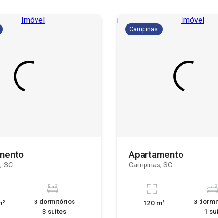
Campinas
mento
Apartamento
, SC
Campinas, SC
3 dormitórios
3 dormi
m²
120 m²
3 suítes
1 su