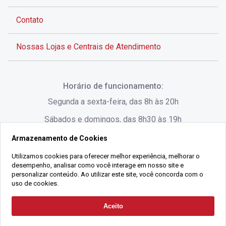
Contato
Nossas Lojas e Centrais de Atendimento
Rua Alves de Brito, 285 - Centro - Florianópolis - SC
Horário de funcionamento:
(48) 3028-8383
Segunda a sexta-feira, das 8h às 20h
Sábados e domingos, das 8h30 às 19h
Armazenamento de Cookies
Rua Lauro Linhares, 1080 - Trindade, Florianópolis -
SC
Utilizamos cookies para oferecer melhor experiência, melhorar o
desempenho, analisar como você interage em nosso site e
(48) 3220-1045
personalizar conteúdo. Ao utilizar este site, você concorda com o
uso de cookies.
2021 Copyright - Gralha Imóveis CRECI 008060/O - Todos os direitos
Aceito
Solicitar Contato
reservados
Alameda César Nascimento, 549, Salas 1, 2 e 3 -
Razão Social:
Gralha Administração e Locação de Imóveis LTDA -