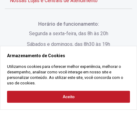
Nossas Lojas e Centrais de Atendimento
Rua Alves de Brito, 285 - Centro - Florianópolis - SC
Horário de funcionamento:
(48) 3028-8383
Segunda a sexta-feira, das 8h às 20h
Sábados e domingos, das 8h30 às 19h
Armazenamento de Cookies
Rua Lauro Linhares, 1080 - Trindade, Florianópolis -
SC
Utilizamos cookies para oferecer melhor experiência, melhorar o
desempenho, analisar como você interage em nosso site e
(48) 3220-1045
personalizar conteúdo. Ao utilizar este site, você concorda com o
uso de cookies.
2021 Copyright - Gralha Imóveis CRECI 008060/O - Todos os direitos
Aceito
Solicitar Contato
reservados
Alameda César Nascimento, 549, Salas 1, 2 e 3 -
Razão Social:
Gralha Administração e Locação de Imóveis LTDA -
Jurerê, - Florianópolis - SC
CNPJ:
18.091.083/0001-37
(48) 3220-1180