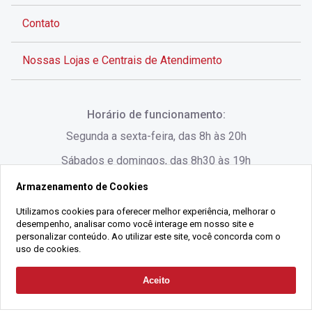
Contato
Nossas Lojas e Centrais de Atendimento
Rua Alves de Brito, 285 - Centro - Florianópolis - SC
Horário de funcionamento:
(48) 3028-8383
Segunda a sexta-feira, das 8h às 20h
Sábados e domingos, das 8h30 às 19h
Armazenamento de Cookies
Rua Lauro Linhares, 1080 - Trindade, Florianópolis -
SC
Utilizamos cookies para oferecer melhor experiência, melhorar o
desempenho, analisar como você interage em nosso site e
(48) 3220-1045
personalizar conteúdo. Ao utilizar este site, você concorda com o
uso de cookies.
2021 Copyright - Gralha Imóveis CRECI 008060/O - Todos os direitos
Aceito
Solicitar Contato
reservados
Alameda César Nascimento, 549, Salas 1, 2 e 3 -
Razão Social:
Gralha Administração e Locação de Imóveis LTDA -
Jurerê, - Florianópolis - SC
CNPJ:
18.091.083/0001-37