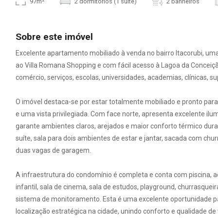
97m²
2 dormitórios (1 suíte)
2 banheiros
Sobre este imóvel
Excelente apartamento mobiliado à venda no bairro Itacorubi, uma
ao Villa Romana Shopping e com fácil acesso à Lagoa da Conceiçã
comércio, serviços, escolas, universidades, academias, clínicas, 
O imóvel destaca-se por estar totalmente mobiliado e pronto para
e uma vista privilegiada. Com face norte, apresenta excelente ilu
garante ambientes claros, arejados e maior conforto térmico dura
suíte, sala para dois ambientes de estar e jantar, sacada com chur
duas vagas de garagem.
A infraestrutura do condomínio é completa e conta com piscina, a
infantil, sala de cinema, sala de estudos, playground, churrasquei
sistema de monitoramento. Esta é uma excelente oportunidade pa
localização estratégica na cidade, unindo conforto e qualidade de 