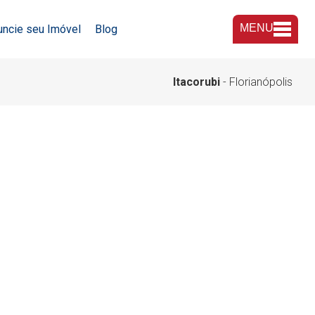
MENU
uncie seu Imóvel
Blog
A Imobiliária
Itacorubi
- Florianópolis
Nossas Lojas
Trabalhe Conosco