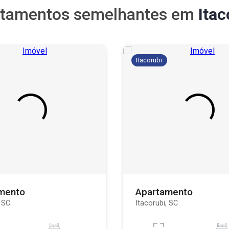
tamentos semelhantes em
Itac
Itacorubi
mento
Apartamento
, SC
Itacorubi, SC