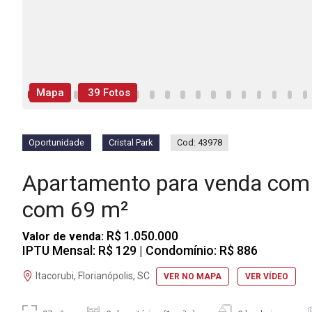
Mapa
39 Fotos
Oportunidade
Cristal Park
Cod: 43978
Apartamento para venda com 
com 69 m²
R$ 1.050.000
Valor de venda:
IPTU Mensal: R$ 129
| Condomínio: R$ 886
Itacorubi, Florianópolis, SC
VER NO MAPA
VER VÍDEO