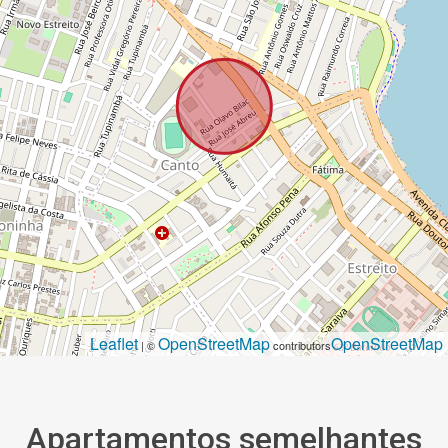
Leaflet
OpenStreetMap
OpenStreetMap
| ©
contributors
Apartamentos semelhantes