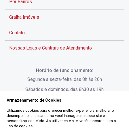
Por Bairros
Gralha Imóveis
Contato
Nossas Lojas e Centrais de Atendimento
Rua Alves de Brito, 285 - Centro - Florianópolis - SC
Horário de funcionamento:
(48) 3028-8383
Segunda a sexta-feira, das 8h às 20h
Sábados e domingos, das 8h30 às 19h
Armazenamento de Cookies
Rua Lauro Linhares, 1080 - Trindade, Florianópolis -
SC
Utilizamos cookies para oferecer melhor experiência, melhorar o
desempenho, analisar como você interage em nosso site e
(48) 3220-1045
personalizar conteúdo. Ao utilizar este site, você concorda com o
uso de cookies.