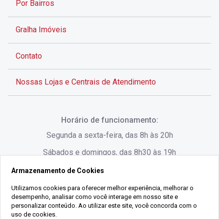
Por Bairros
Gralha Imóveis
Contato
Nossas Lojas e Centrais de Atendimento
Rua Alves de Brito, 285 - Centro - Florianópolis - SC
Horário de funcionamento:
(48) 3028-8383
Segunda a sexta-feira, das 8h às 20h
Sábados e domingos, das 8h30 às 19h
Armazenamento de Cookies
Rua Lauro Linhares, 1080 - Trindade, Florianópolis -
SC
Utilizamos cookies para oferecer melhor experiência, melhorar o
desempenho, analisar como você interage em nosso site e
(48) 3220-1045
personalizar conteúdo. Ao utilizar este site, você concorda com o
uso de cookies.