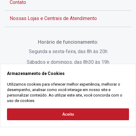
Contato
Nossas Lojas e Centrais de Atendimento
Rua Alves de Brito, 285 - Centro - Florianópolis - SC
Horário de funcionamento:
(48) 3028-8383
Segunda a sexta-feira, das 8h às 20h
Sábados e domingos, das 8h30 às 19h
Armazenamento de Cookies
Rua Lauro Linhares, 1080 - Trindade, Florianópolis -
SC
Utilizamos cookies para oferecer melhor experiência, melhorar o
desempenho, analisar como você interage em nosso site e
(48) 3220-1045
personalizar conteúdo. Ao utilizar este site, você concorda com o
uso de cookies.
2021 Copyright - Gralha Imóveis CRECI 008060/O - Todos os direitos
Aceito
Solicitar Contato
reservados
Alameda César Nascimento, 549, Salas 1, 2 e 3 -
Razão Social:
Gralha Administração e Locação de Imóveis LTDA -
Jurerê, - Florianópolis - SC
CNPJ:
18.091.083/0001-37
(48) 3220-1180