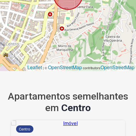
Leaflet
OpenStreetMap
OpenStreetMap
| ©
contributors
Apartamentos semelhantes
em
Centro
Centro