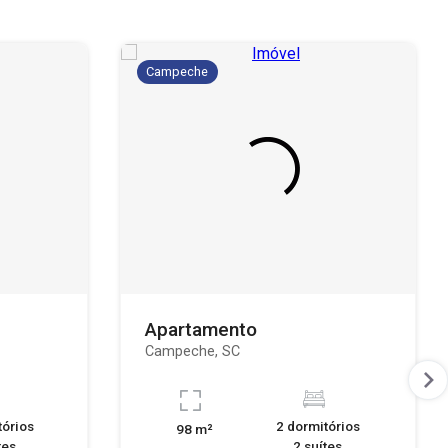
Campeche
Apartamento
Campeche, SC
tórios
2 dormitórios
98 m²
tes
2 suítes