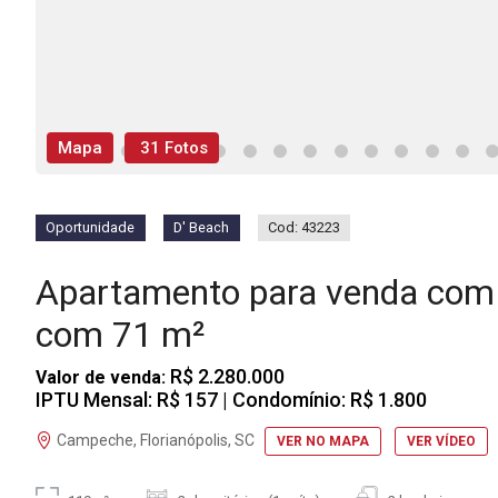
Mapa
31 Fotos
Oportunidade
D' Beach
Cod: 43223
Apartamento para venda com
com 71 m²
R$ 2.280.000
Valor de venda:
IPTU Mensal: R$ 157
| Condomínio: R$ 1.800
Campeche, Florianópolis, SC
VER NO MAPA
VER VÍDEO