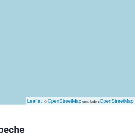
Leaflet
OpenStreetMap
OpenStreetMap
| ©
contributors
peche