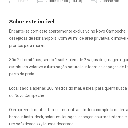
119m²
2 dormitórios (1 suíte)
2 banheiros
Sobre este imóvel
Encante-se com este apartamento exclusivo no Novo Campeche, 
desejadas de Florianópolis. Com 90 m² de área privativa, o imóve
prontos para morar.
São 2 dormitórios, sendo 1 suíte, além de 2 vagas de garagem, gar
distribuída valoriza a iluminação natural e integra os espaços d
perto da praia.
Localizado a apenas 200 metros do mar, é ideal para quem busca q
do Novo Campeche.
O empreendimento oferece uma infraestrutura completa no terraç
borda infinita, deck, solarium, lounges, espaços gourmet interno
um sofisticado sky lounge decorado.