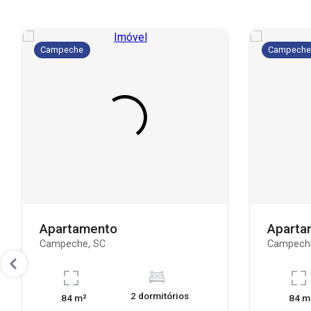
Campeche
Campech
Apartamento
Aparta
Campeche, SC
Campech
2 dormitórios
84 m²
84 m