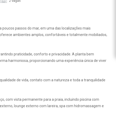
2 vagas
a poucos passos do mar, em uma das localizações mais
l oferece ambientes amplos, confortáveis e totalmente mobiliados,
antindo praticidade, conforto e privacidade. A planta bem
e forma harmoniosa, proporcionando uma experiência única de viver
ualidade de vida, contato com a natureza e toda a tranquilidade
o, com vista permanente para a praia, incluindo piscina com
 e externo, lounge externo com lareira, spa com hidromassagem e