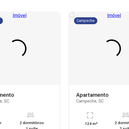
e
Campeche
mento
Apartamento
e, SC
Campeche, SC
2 dormitórios
2 dormi
²
124 m²
1 suíte
2 suí