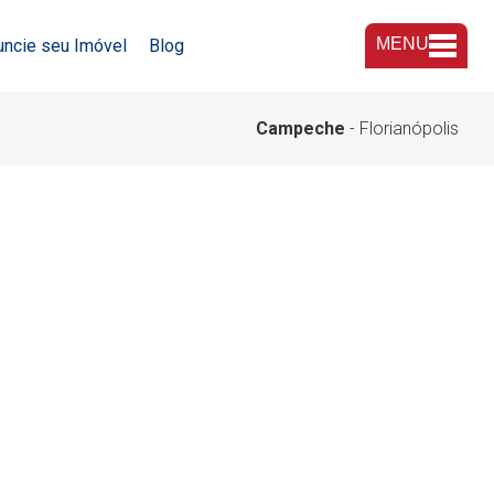
MENU
uncie seu Imóvel
Blog
A Imobiliária
Campeche
- Florianópolis
Nossas Lojas
Trabalhe Conosco