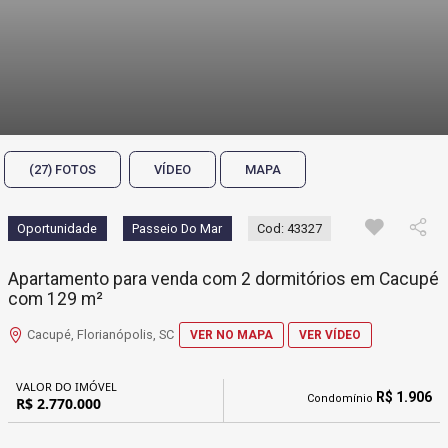
(27) FOTOS
VÍDEO
MAPA
Oportunidade
Passeio Do Mar
Cod: 43327
Apartamento para venda com 2 dormitórios em Cacupé
com 129 m²
Cacupé, Florianópolis, SC
VER NO MAPA
VER VÍDEO
VALOR DO IMÓVEL
R$ 1.906
Condomínio
R$ 2.770.000