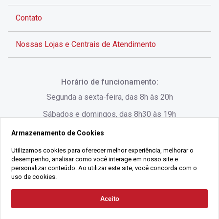
Contato
Nossas Lojas e Centrais de Atendimento
Rua Alves de Brito, 285 - Centro - Florianópolis - SC
Horário de funcionamento:
(48) 3028-8383
Segunda a sexta-feira, das 8h às 20h
Sábados e domingos, das 8h30 às 19h
Armazenamento de Cookies
Rua Lauro Linhares, 1080 - Trindade, Florianópolis -
SC
Utilizamos cookies para oferecer melhor experiência, melhorar o
desempenho, analisar como você interage em nosso site e
(48) 3220-1045
personalizar conteúdo. Ao utilizar este site, você concorda com o
uso de cookies.
2021 Copyright - Gralha Imóveis CRECI 008060/O - Todos os direitos
Aceito
Solicitar Contato
reservados
Alameda César Nascimento, 549, Salas 1, 2 e 3 -
Razão Social:
Gralha Administração e Locação de Imóveis LTDA -