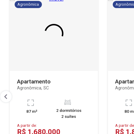
Agronômica
Agronômi
Apartamento
Aparta
Agronômica, SC
Agronômi
2 dormitórios
87 m²
80 m
2 suítes
A partir de:
A partir de
R$ 1.680.000
R$ 1.