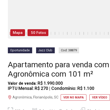
Mapa
50 Fotos
Oportunidade
Jazz Club
Cod: 38879
Apartamento para venda com 
Agronômica com 101 m²
R$ 1.990.000
Valor de venda:
IPTU Mensal: R$ 270
| Condomínio: R$ 1.100
Agronômica, Florianópolis, SC
VER NO MAPA
VER VÍDEO