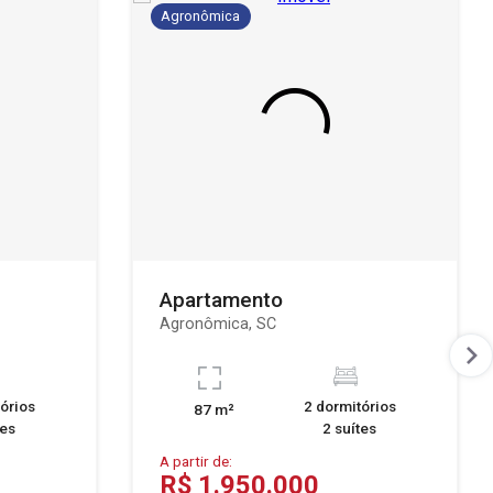
Agronômica
Apartamento
Agronômica, SC
órios
2 dormitórios
87 m²
tes
2 suítes
A partir de:
R$ 1.950.000