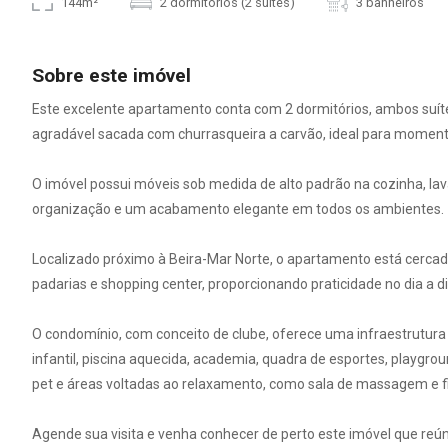
144m²
2 dormitórios (2 suítes)
3 banheiros
Sobre este imóvel
Este excelente apartamento conta com 2 dormitórios, ambos suítes
agradável sacada com churrasqueira a carvão, ideal para momento
O imóvel possui móveis sob medida de alto padrão na cozinha, lav
organização e um acabamento elegante em todos os ambientes.
Localizado próximo à Beira-Mar Norte, o apartamento está cerca
padarias e shopping center, proporcionando praticidade no dia a di
O condomínio, com conceito de clube, oferece uma infraestrutura c
infantil, piscina aquecida, academia, quadra de esportes, playgro
pet e áreas voltadas ao relaxamento, como sala de massagem e fi
Agende sua visita e venha conhecer de perto este imóvel que reún