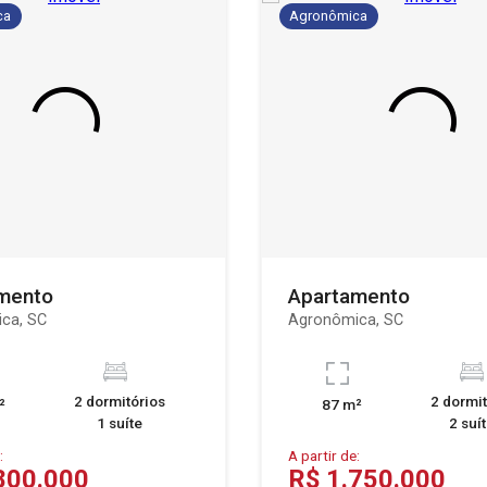
ca
Agronômica
mento
Apartamento
ca, SC
Agronômica, SC
2 dormitórios
2 dormit
²
87 m²
1 suíte
2 suí
:
A partir de:
800.000
R$ 1.750.000