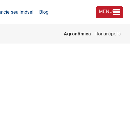
MENU
uncie seu Imóvel
Blog
A Imobiliária
Agronômica
- Florianópolis
Nossas Lojas
Trabalhe Conosco