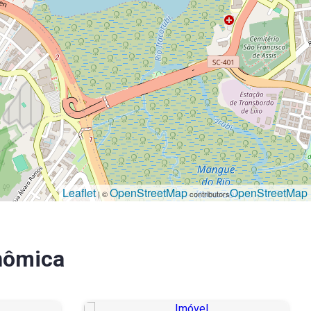
Leaflet
OpenStreetMap
OpenStreetMap
| ©
contributors
nômica