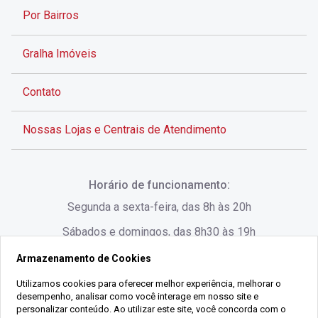
Por Bairros
Gralha Imóveis
Contato
Nossas Lojas e Centrais de Atendimento
Rua Alves de Brito, 285 - Centro - Florianópolis - SC
Horário de funcionamento:
(48) 3028-8383
Segunda a sexta-feira, das 8h às 20h
Sábados e domingos, das 8h30 às 19h
Armazenamento de Cookies
Rua Lauro Linhares, 1080 - Trindade, Florianópolis -
SC
Utilizamos cookies para oferecer melhor experiência, melhorar o
desempenho, analisar como você interage em nosso site e
(48) 3220-1045
personalizar conteúdo. Ao utilizar este site, você concorda com o